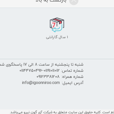
1 سال گارانتی
شنبه تا پنجشنبه از ساعت 8 الی 17 پاسخگوی شما هستیم.
شماره تماس: 01191011012-01144750496
شماره همراه:
09123381208
آدرس ایمیل:
info@igoonniroo.com
مانع است. کلیه حقوق این سایت متعلق به شرکت آی گون نیرو می‌باشد.