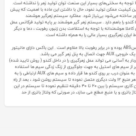
ا توجه به سختی‌های بسیار این صنعت توان تولید زهر را نداشته است.
اترین کیفیت ممکن تولید نمود، حال با داشتن این ماده با اهمیت که پیش
زنبور ساخته می‌شود بی‌نیاز شود. عملکرد سیستم زهرگیر هوشمند
فرکانسی آی گون این سیستم به گونه ای طراحی شده است که قابلیت زهر گیری در داخل کندو و بیرون کندو را دارا بوده و در آن واحد توان زهرگیری از ۵ کندو را باهم دارد . سیستم زهر گیر هوشمند بر پایه تولید فرکانس عمل
املا هوشمندانه با توجه به استقامت بدن زنبور، رطوبت ، دما و دیگر
 ایران زهرگیری بسیار عالی را به همراه داشته است.
۱- بخش کنترل و مدیریت زهرگیر تمام تنظیمات و تصمیمات در خصوص زهرگیری توسط هوش مصنوعی در این باکس کنترل می شود. این باکس از جنسABS بوده و در برابر رطوبت بالا مقاوم است . این باکس دارای مانیتور
 گیر می باشد.
ردار به آسانی می تواند عمل زهرگیری را در داخل کندو ( روش تایید شده)
ر از سیم های استیل به جهت جلوگیری از زنگ زدگی سیم ها استفاده
شده است. طریقه کار با سیستم زهر گیرهوشمند فرکانسی در ابتدا زنبوردار با توجه به شرایط دمایی ( ۲۰ به بالا ) درب کندو ها را برداشته و پنل زهرگیر را به عنوان درب بر روی کندو ها قرار داده و سیم های AUX ارتباطی را به
پنل ها متصل نموده و در انتها کابل خروجی را به باکس کنترل متصل نماید. بعد از اتصال صحیح سیم ها و باکس کنترل دستگاه را به باتری ماشین و یا هر منبع ۱۲ ولت دیگری متصل نموده تا سیستم روشن شود ، بعد از راه
اندازی اولیه سیستم با نگه داشتن دکمه + روی دستگاه سیستم شروع به کار کرده و عمل زهرگیری آغاز می شود . زنبوردار با توجه به نیاز می تواند زمان کاری سیستم را بین ۲۰ تا ۴۰ دقیقه تنظیم نموده تا سیستم در این
ژ باتری و یا منبع مطلع می سازد، در صورتی که ولتاژ باتری از حد